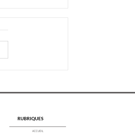
 vigne au verre : rendez-
 au Domaine Stoecklé le
illet
RUBRIQUES
ACCUEIL