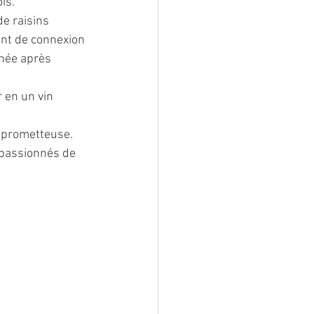
is.
e raisins 
nt de connexion 
nnée après 
 en un vin 
e prometteuse.
 passionnés de 