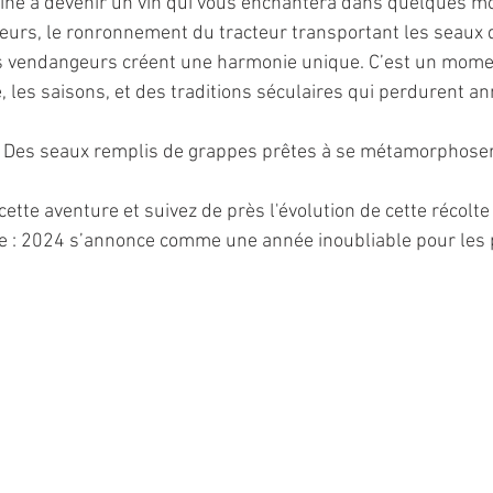
stiné à devenir un vin qui vous enchantera dans quelques mo
teurs, le ronronnement du tracteur transportant les seaux d
des vendangeurs créent une harmonie unique. C’est un mome
, les saisons, et des traditions séculaires qui perdurent a
t ? Des seaux remplis de grappes prêtes à se métamorphoser
ette aventure et suivez de près l'évolution de cette récolt
ne : 2024 s’annonce comme une année inoubliable pour les