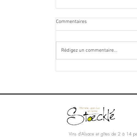
Commentaires
Rédigez un commentaire...
Tirage du crémant d'Alsace
Vins d'Alsace et gîtes de 2 à 14 p