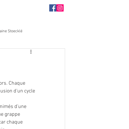
aine Stoecklé
sors. Chaque 
usion d'un cycle 
animés d'une 
ue grappe 
 car chaque 