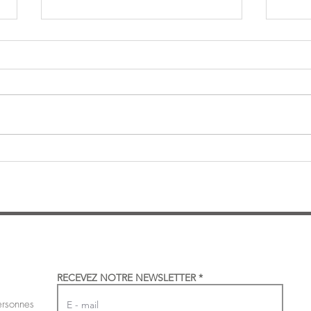
Que faire autour de Colmar ?
De la
vous
22 ju
RECEVEZ NOTRE NEWSLETTER
ersonnes