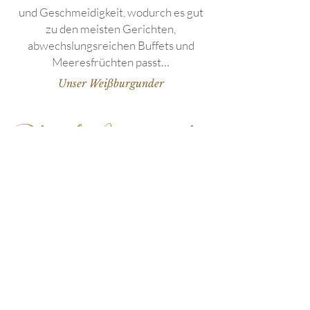
und Geschmeidigkeit, wodurch es gut
zu den meisten Gerichten,
abwechslungsreichen Buffets und
Meeresfrüchten passt
…
Unser Weißburgunder
Pinot-Auxerrois
Es ist fruchtig mit Aromen von weißen
Blumen. Ein Cousin von Pinot Blanc, es
ist r
rund und leicht, wodurch er zu den
meisten Gerichten,
abwechslungsreichen Buffets,
Meeresfrüchten... passt
Unser Pinot Auxerrois