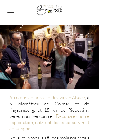
Au cœur de la route des vins d'Alsace,
à
6 kilomètres de Colmar et de
Kaysersberg, et 15 km de Riquewihr,
venez nous rencontrer.
Découvrez notre
exploitation, notre philosophie du vin et
de la vigne.
Nous œuvrons au fil des mois pour vous