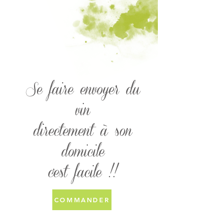
Se faire envoyer du
vin
directement à son
domicile
c'est facile !!
COMMANDER