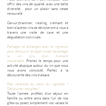
offrir des vins de qualité, avec une belle
diversité, pour un plaisir sans cesse
renouvelé.
Gewurztraminer, riesling, crémant et
bien d'autres vins se dévoileront à vous à
travers une visite de cave et une
dégustation conviviale.
Partagez et échangez avec le vigneron
pour découvrir et
apprivoiser davantage
le vin lors d'un moment
inoubliable.
Prenez le temps pour une
activité atypique autour du vin que nous
vous avons concocté. Partez à la
découverte des vins d alsace.
Des vacances au cœur du vignoble ?
Découvrez nos gîtes !
Toute l'année, profitez d'un séjour en
famille ou entre amis dans l'un de nos
gîtes ou posez simplement vos valises le