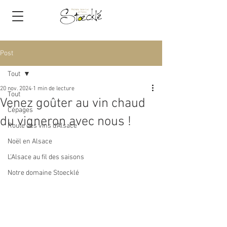
Post
Tout
20 nov. 2024
1 min de lecture
Tout
Venez goûter au vin chaud
Cépages
du vigneron avec nous !
Route des vins d'Alsace
Noël en Alsace
L'Alsace au fil des saisons
Notre domaine Stoecklé