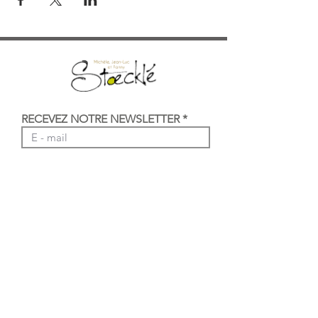
RECEVEZ NOTRE NEWSLETTER
Envoyer
Vins d'Alsace et gîtes de 2 à 14
personnes
9, Grand'rue
68230 Katzenthal
Tél : + 33 (0)3 89 27 05 08
Mail : info@maison-stoeckle.com