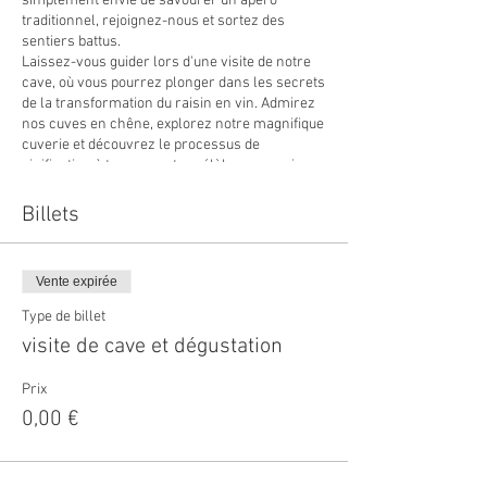
simplement envie de savourer un apéro
traditionnel, rejoignez-nous et sortez des
sentiers battus.
Laissez-vous guider lors d'une visite de notre
cave, où vous pourrez plonger dans les secrets
de la transformation du raisin en vin. Admirez
nos cuves en chêne, explorez notre magnifique
cuverie et découvrez le processus de
vinification à travers notre célèbre pressoir.
Ensuite, place à l'apéro-planchette alsacien,
une expérience décontractée où vous pourrez
Billets
déguster nos 7 cépages accompagnés de
délicieuses charcuteries et fromages locaux.
Notre équipe de vignerons passionnés vous
Vente expirée
accueillera chaleureusement. N'hésitez pas à
poser vos questions, écouter nos histoires et
Type de billet
anecdotes. Ensemble, partageons un moment
visite de cave et dégustation
joyeux et ludique, offrant une approche
enrichissante de l'œnologie et de la viticulture.
Prix
0,00 €