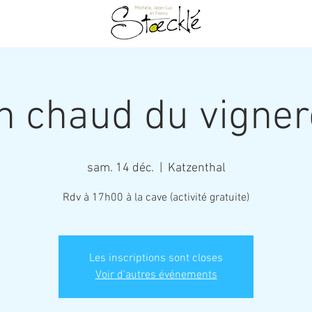
n chaud du vigne
sam. 14 déc.
  |  
Katzenthal
Rdv à 17h00 à la cave (activité gratuite)
Les inscriptions sont closes
Voir d'autres événements