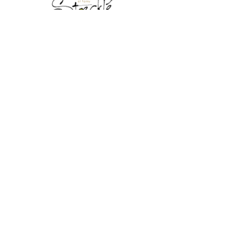
RECEVEZ NOTRE NEWSLETTER
Envoyer
Vins d'Alsace et gîtes de 2 à 14
personnes
9, Grand'rue
68230 Katzenthal
Tél : + 33 (0)3 89 27 05 08
Mail : info@maison-stoeckle.com