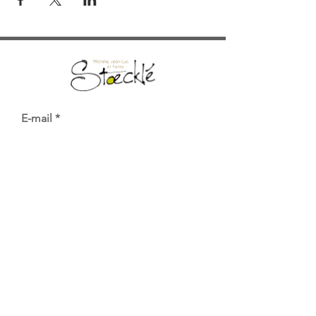
E-mail
Send
Stoecklé wines and lodges
9 Grand'Rue
68230 Katzenthal