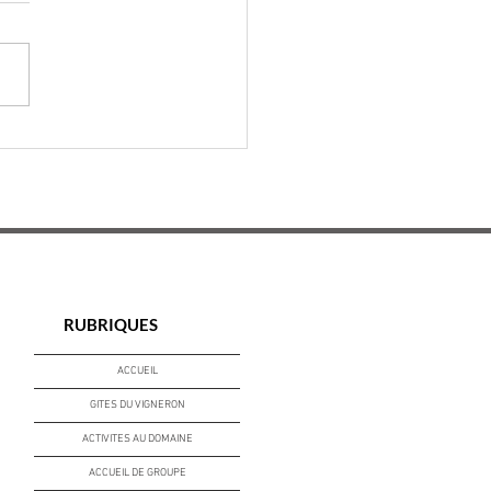
 sommes ouverts le 14
t !
RUBRIQUES
ACCUEIL
GITES DU VIGNERON
ACTIVITES AU DOMAINE
ACCUEIL DE GROUPE