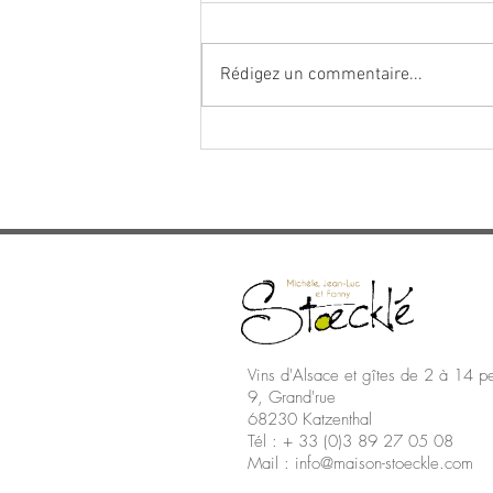
Rédigez un commentaire...
Tirage du crémant d'Alsace
Vins d'Alsace et gîtes de 2 à 14 p
9, Grand'rue
68230 Katzenthal
Tél : + 33 (0)3 89 27 05 08
Mail : info@maison-stoeckle.com