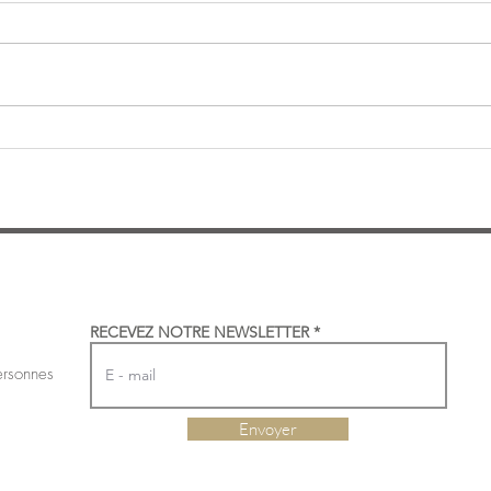
De la vigne au verre : rendez-
Nous
vous au Domaine Stoecklé le
juille
22 juillet
RECEVEZ NOTRE NEWSLETTER
ersonnes
Envoyer